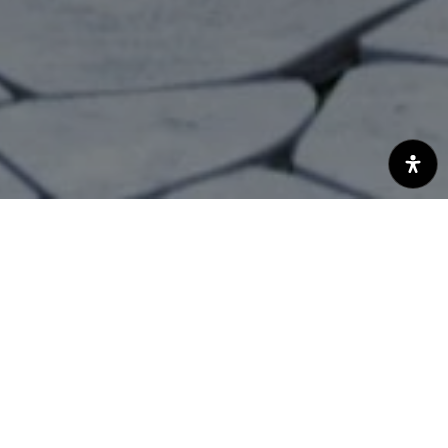
{#} Bedrooms
{#} Bathrooms